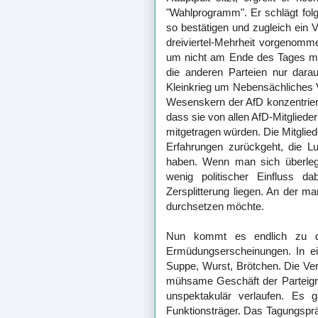
"Wahlprogramm". Er schlägt fo
so bestätigen und zugleich ei
dreiviertel-Mehrheit vorgenomme
um nicht am Ende des Tages m
die anderen Parteien nur darau
Kleinkrieg um Nebensächliches 
Wesenskern der AfD konzentriere
dass sie von allen AfD-Mitgliedern
mitgetragen würden. Die Mitglie
Erfahrungen zurückgeht, die L
haben. Wenn man sich überlegt
wenig politischer Einfluss 
Zersplitterung liegen. An der m
durchsetzen möchte.
Nun kommt es endlich zu de
Ermüdungserscheinungen. In ei
Suppe, Wurst, Brötchen. Die Ve
mühsame Geschäft der Parteigr
unspektakulär verlaufen. Es 
Funktionsträger. Das Tagungsprä