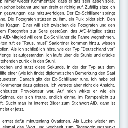
b immer wieder Kommentare, dass er das sein lassen solle.
schon bekannt und nun dreht er richtig auf. Zufällig sitze ich
bin gezwungen, das mitzuverfolgen. Der Ex-Schillianer springt
ne. Die Fotografen stürzen zu ihm, ein Pulk bildet sich. Den
der Kragen. Einer will sich zwischen die Fotografen und den
em Fotografen zur Seite gestoßen; das AfD-Mitglied stürzt
s AfD-Mitglied will dem Ex-Schillianer die Fahne wegnehmen,
Seiten ruft es "Raus, raus!" Saalordner kommen hinzu, wissen
ollen. Als ich schließlich höre, wie der Typ "Deutschland vor"
 Menge ist aufgestanden, ich laufe über die Stühle und drücke
stehenden zurück in den Stuhl.
brochen und nutzt diese Sekunde, in der der Typ aus dem
Hilfe einer (wie ich finde) diplomatischen Bemerkung den Saal
zusetzen. Danach gibt der Ex-Schillianer ruhe. Ich habe bei
 Kommentar dazu gelesen.
Ich vertrete aber nicht die Ansicht,
chleuster Provokateur war. Auf mich wirkte er wie ein
 Spinner, der sich freute, endlich einmal im Rampenlicht zu
ft. Sucht man im Internet Bilder zum Stichwort AfD, dann ist
 ist er jetzt.
erntet dafür minutenlang Ovationen. Als Lucke wieder am
noch einmal das Wort und wechselt zum Tagesordnungspunkt