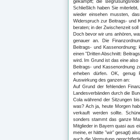
gekämpft; die Begrüßungsrede
Schließlich haben Sie miterlebt
wieder einsehen mussten, dass
Widerspruch zur Beitrags- und 
beraten; in der Zwischenzeit sol
Doch bevor wir uns anhören, was
genauer an. Die Finanzordnung
Beitrags- und Kassenordnung; 
einen "Dritten Abschnitt: Beitr
wird. Im Grund ist das eine als
Beitrags- und Kassenordnung zu
erheben dürfen. OK, genug P
Auswirkung des ganzen an:
Auf Grund der fehlenden Finanz
Landesverbänden durch die Bund
Cola während der Sitzungen bis
was? Ach ja, heute Morgen hab
verkauft werden sollte. Schü
sonders stammt das ganze Mat
Mitglieder in Bayern quasi aus e
meine, er hätte "wir" gesagt) als
auch die Vermutung gerechtferti