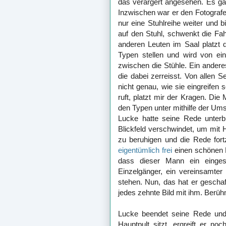
das verärgert angesehen. Es ga
Inzwischen war er den Fotografen 
nur eine Stuhlreihe weiter und 
auf den Stuhl, schwenkt die Fah
anderen Leuten im Saal platzt 
Typen stellen und wird von ein
zwischen die Stühle. Ein andere
die dabei zerreisst. Von allen 
nicht genau, wie sie eingreifen s
ruft, platzt mir der Kragen. Die
den Typen unter mithilfe der Um
Lucke hatte seine Rede unter
Blickfeld verschwindet, um mit 
zu beruhigen und die Rede fort
eigentümlich frei
einen schönen
dass dieser Mann ein einges
Einzelgänger, ein vereinsamter
stehen. Nun, das hat er geschaf
jedes zehnte Bild mit ihm. Berühmt
Lucke beendet seine Rede und 
Hauptpult sitzt, ergreift er 