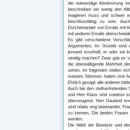
die notwendige Abstimmung inn
beschreiben ein wenig den All
reagieren muss und schwer es
beschlussfähig zu sein. Au
Durcheinander von Emails mit A
mit anderen Emails überschneid
Es gibt verschiedene Vorschlä
Argumenten. Im Grunde sind d
jemand ernsthaft, er oder sie
streitig machen? Zwar gab es v
die überwältigende Mehrheit der
sehen. Im folgenden stellen sic
meisten Stimmen hatten (mit Au
Ehrlich gesagt: alle anderen hät
Auch bei den stellvertretenden
und Herr Klaus sind sowieso sch
überzeugend. Herr Gauland err
sind relativ eng beieinander. Fra
zu kennen. Die beiden Frauen 
werden.
Die Wahl der Beisitzer und des