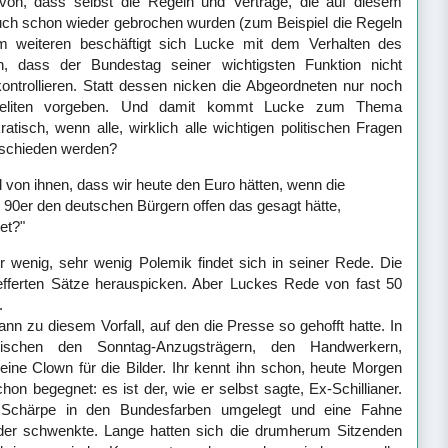
avon, dass selbst die Regeln und Verträge, die auf diesem
auch schon wieder gebrochen wurden (zum Beispiel die Regeln
m weiteren beschäftigt sich Lucke mit dem Verhalten des
n, dass der Bundestag seiner wichtigsten Funktion nicht
ntrollieren. Statt dessen nicken die Abgeordneten nur noch
teieliten vorgeben. Und damit kommt Lucke zum Thema
tisch, wenn alle, wirklich alle wichtigen politischen Fragen
tschieden werden?
 von ihnen, dass wir heute den Euro hätten, wenn die
90er den deutschen Bürgern offen das gesagt hätte,
tet?"
r wenig, sehr wenig Polemik findet sich in seiner Rede. Die
efferten Sätze herauspicken. Aber Luckes Rede von fast 50
e.
nn zu diesem Vorfall, auf den die Presse so gehofft hatte. In
ischen den Sonntag-Anzugsträgern, den Handwerkern,
 eine Clown für die Bilder. Ihr kennt ihn schon, heute Morgen
on begegnet: es ist der, wie er selbst sagte, Ex-Schillianer.
 Schärpe in den Bundesfarben umgelegt und eine Fahne
der schwenkte. Lange hatten sich die drumherum Sitzenden