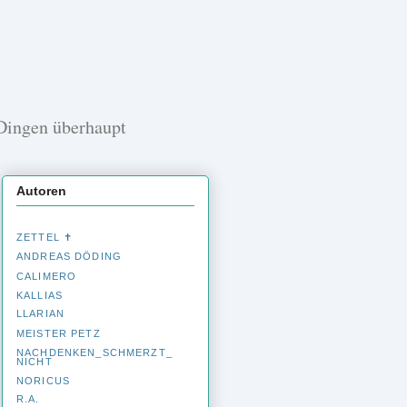
 Dingen überhaupt
Autoren
ZETTEL ✝
ANDREAS DÖDING
CALIMERO
KALLIAS
LLARIAN
MEISTER PETZ
NACHDENKEN_­SCHMERZT_­
NICHT
NORICUS
R.A.