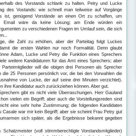
erhalb des Vorstands schlank zu halten. Petry und Lucke
tag des Vostands: wie schnell man teilweise auf Vorgänge
 ist, genügend Vorstände an einen Ort zu schaffen, um
ch Email wäre da keine Lösung; am Ende würden ein
rgumenten zu verschiedenen Fragen im Umlauf sein, die sich
en...
ge, die Zahl zu erhöhen, aber der Parteitag folgt Luckes
amit die ersten Wahlen nur noch Formalität. Denn glaubt
 könne Adam, Lucke und Petry die Funktion eines Sprechers
iele weitere Kandidaturen für das Amt eines Sprechers; aber
 Parteimitglieder will die obigen drei Personen als Sprecher
h die 25 Personen persönlich vor, die bei den Vorwahlen die
snahme von Lucke, der auf seine drei Minuten verzichtet).
ten ihre Kandidatur auch zurückziehen können. Aber gut.
 Sprechern gibt es nicht viele Überraschungen. Herr Gauland
on vielen ein Begriff; aber auch die Vorstellungsreden sind
eicht eine sehr hohe Zustimmung; die folgenden Kandidaten
u Casale war mir kein Begriff; aber sie scheint Frau Petry gut
umarmen sich später, als die Ergebnisse bekannt gegeben
 Schatzmeister (voll stimmberechtigte Vorstandsmitglieder)