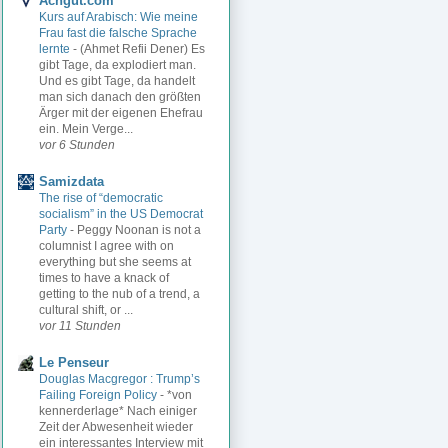
Achgut.com
Kurs auf Arabisch: Wie meine
Frau fast die falsche Sprache
lernte
-
(Ahmet Refii Dener) Es
gibt Tage, da explodiert man.
Und es gibt Tage, da handelt
man sich danach den größten
Ärger mit der eigenen Ehefrau
ein. Mein Verge...
vor 6 Stunden
Samizdata
The rise of “democratic
socialism” in the US Democrat
Party
-
Peggy Noonan is not a
columnist I agree with on
everything but she seems at
times to have a knack of
getting to the nub of a trend, a
cultural shift, or ...
vor 11 Stunden
Le Penseur
Douglas Macgregor : Trump’s
Failing Foreign Policy
-
*von
kennerderlage* Nach einiger
Zeit der Abwesenheit wieder
ein interessantes Interview mit