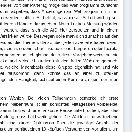
lgendes vor: der Parteitag möge das Wahlprogramm zunächst
n Votum abgeben, dass Änderungen am Wahlprogramm nur mit
n werden sollten. Er betont, dass dieser Schritt wichtig sei,
it leeren Händen dazustehen. Nach Luckes Meinung würden
f warten, dass sich die AfD hier zerstreiten und in einem
Versinken würde. Deswegen solle man sich zunächst auf den
n, auf die Themen, die so über jeden Zweifel erhaben seien,
, seien sie sonst eher links oder eher bürgerlich oder liberal...
der nehmen an. Ich glaube, dass diese Vorgehensweise auf die
ucke und seine Mitstreiter mit den freien Wählern gemacht
, welche Machtbasis diese Gruppe eigentlich hat und wie
dabei rauskommt, dann könnte das an einer zu starken
angelnden Fähigkeit, sich auf einen Kern zu einigen, den man
n Wahlen. Bei vielen Teilnehmern bemerke ich erste
nem Nebenraum ist ein schlichtes Mittagessen vorbereitet;
rsammlung wird für eine kurze Pause unterbrochen; aber das
ündung muss bald weitergehen. Die Wahlen sind weitgehend
gab eine kurze Diskussion über die jeweilige Anzahl der
sidium schlägt einen 10-köpfigen Vorstand vor; vor allem, um