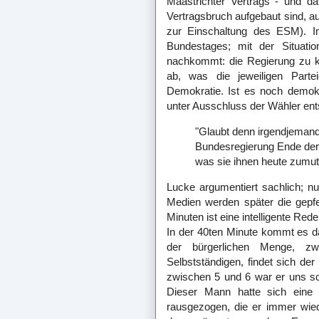
Maastrichter Vertrags - und d
Vertragsbruch aufgebaut sind, 
zur Einschaltung des ESM). I
Bundestages; mit der Situatio
nachkommt: die Regierung zu ko
ab, was die jeweiligen Par
Demokratie. Ist es noch demokra
unter Ausschluss der Wähler en
"Glaubt denn irgendjemand
Bundesregierung Ende der 
was sie ihnen heute zumu
Lucke argumentiert sachlich; nu
Medien werden später die gepf
Minuten ist eine intelligente Red
In der 40ten Minute kommt es da
der bürgerlichen Menge, zw
Selbstständigen, findet sich der
zwischen 5 und 6 war er uns sch
Dieser Mann hatte sich eine
rausgezogen, die er immer wie