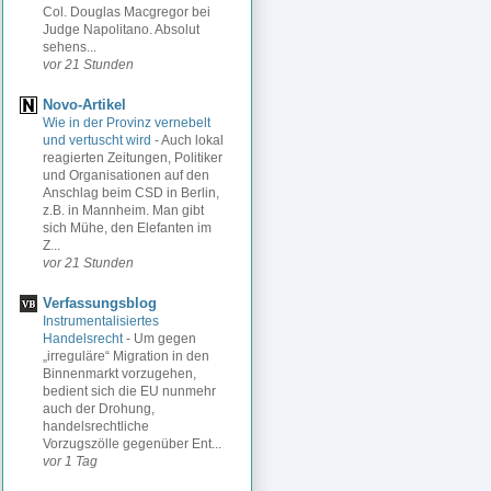
Col. Douglas Macgregor bei
Judge Napolitano. Absolut
sehens...
vor 21 Stunden
Novo-Artikel
Wie in der Provinz vernebelt
und vertuscht wird
-
Auch lokal
reagierten Zeitungen, Politiker
und Organisationen auf den
Anschlag beim CSD in Berlin,
z.B. in Mannheim. Man gibt
sich Mühe, den Elefanten im
Z...
vor 21 Stunden
Verfassungsblog
Instrumentalisiertes
Handelsrecht
-
Um gegen
„irreguläre“ Migration in den
Binnenmarkt vorzugehen,
bedient sich die EU nunmehr
auch der Drohung,
handelsrechtliche
Vorzugszölle gegenüber Ent...
vor 1 Tag