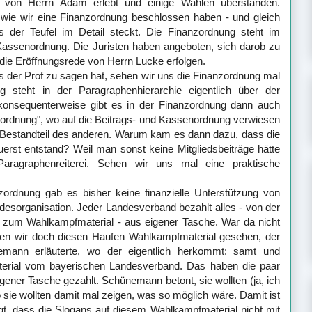
 von Herrn Adam erlebt und einige Wahlen überstanden.
, wie wir eine Finanzordnung beschlossen haben - und gleich
 der Teufel im Detail steckt. Die Finanzordnung steht im
Kassenordnung. Die Juristen haben angeboten, sich darob zu
l die Eröffnungsrede von Herrn Lucke erfolgen.
 der Prof zu sagen hat, sehen wir uns die Finanzordnung mal
 steht in der Paragraphenhierarchie eigentlich über der
konsequenterweise gibt es in der Finanzordnung dann auch
agsordnung", wo auf die Beitrags- und Kassenordnung verwiesen
o Bestandteil des anderen. Warum kam es dann dazu, dass die
erst entstand? Weil man sonst keine Mitgliedsbeiträge hätte
aragraphenreiterei. Sehen wir uns mal eine praktische
ordnung gab es bisher keine finanzielle Unterstützung von
esorganisation. Jeder Landesverband bezahlt alles - von der
 zum Wahlkampfmaterial - aus eigener Tasche. War da nicht
en wir doch diesen Haufen Wahlkampfmaterial gesehen, der
nemann erläuterte, wo der eigentlich herkommt: samt und
erial vom bayerischen Landesverband. Das haben die paar
igener Tasche gezahlt. Schünemann betont, sie wollten (ja, ich
o sie wollten damit mal zeigen, was so möglich wäre. Damit ist
gt, dass die Slogans auf diesem Wahlkampfmaterial nicht mit