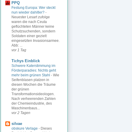
PPQ
Festung Europa: Wer steckt
nun wieder dahitler?
-
Neuester Lesart zufolge
waren die nach Ceuta
geflüchteten Männer keine
Schutzsuchenden, sondern
Soldaten einer gezielt
eingesetzten Invasionsarmee.
Abb: ...
vor 1 Tag
Tichys Einblick
Schwere Katerstimmung im
Förderparadies: Nichts geht
mehr beim grünen Stahl
-
Wie
Seifenblasen platzen in
diesen Wochen die Träume
der grünen
Transformationsideologen.
Nach verheerenden Zahlen
der Chemieindustrie, des
Maschinenbaus...
vor 2 Tagen
silvae
obskure Verlage
-
Dieses