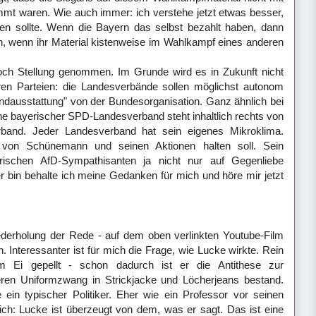
mmt waren. Wie auch immer: ich verstehe jetzt etwas besser,
n sollte. Wenn die Bayern das selbst bezahlt haben, dann
ch, wenn ihr Material kistenweise im Wahlkampf eines anderen
och Stellung genommen. Im Grunde wird es in Zukunft nicht
ren Parteien: die Landesverbände sollen möglichst autonom
undausstattung" von der Bundesorganisation. Ganz ähnlich bei
ine bayerischer SPD-Landesverband steht inhaltlich rechts von
band. Jeder Landesverband hat sein eigenes Mikroklima.
on Schünemann und seinen Aktionen halten soll. Sein
rischen AfD-Sympathisanten ja nicht nur auf Gegenliebe
r bin behalte ich meine Gedanken für mich und höre mir jetzt
iederholung der Rede - auf dem oben verlinkten Youtube-Film
 Interessanter ist für mich die Frage, wie Lucke wirkte. Rein
 Ei gepellt - schon dadurch ist er die Antithese zur
ren Uniformzwang in Strickjacke und Löcherjeans bestand.
 ein typischer Politiker. Eher wie ein Professor vor seinen
ich: Lucke ist überzeugt von dem, was er sagt. Das ist eine