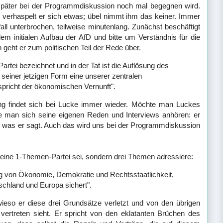
später bei der Programmdiskussion noch mal begegnen wird.
 verhaspelt er sich etwas; übel nimmt ihm das keiner. Immer
all unterbrochen, teilweise minutenlang. Zunächst beschäftigt
em initialen Aufbau der AfD und bitte um Verständnis für die
geht er zum politischen Teil der Rede über.
artei bezeichnet und in der Tat ist die Auflösung des
seiner jetzigen Form eine unserer zentralen
spricht der ökonomischen Vernunft".
ung findet sich bei Lucke immer wieder. Möchte man Luckes
te man sich seine eigenen Reden und Interviews anhören: er
t, was er sagt. Auch das wird uns bei der Programmdiskussion
t eine 1-Themen-Partei sei, sondern drei Themen adressiere:
ang von Ökonomie, Demokratie und Rechtsstaatlichkeit,
schland und Europa sichert".
wieso er diese drei Grundsätze verletzt und von den übrigen
t vertreten sieht. Er spricht von den eklatanten Brüchen des