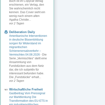
Buch ist im Copycat Verlag
erschienen, ein Verlag, den
Sie wahrscheinlich nicht
kennen. Das Cover sieht ein
wenig nach einem alten
Agatha Christie...
vor 2 Tagen
Deliberation Daily
Amerikanische Interventionen
in deutsche Blasenbildung
sorgen für Widerstand im
migrantischen
Schienenersatzverkehr –
Vermischtes 04.08.2026
-
Die
Serie „Vermischtes“ stellt eine
Ansammlung von
Fundstücken aus dem Netz
dar, die ich subjektiv für
interessant befunden habe.
Die „Fundstücke“ erhalt...
vor 2 Tagen
Wirtschaftliche Freiheit
Gastbeitrag Vom Preissignal
zur Marktlenkung Die
Transformation des EU-ETS in
ein industriepolitisches