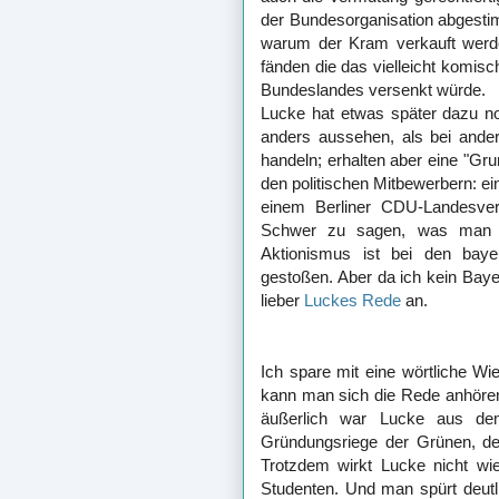
der Bundesorganisation abgesti
warum der Kram verkauft werde
fänden die das vielleicht komis
Bundeslandes versenkt würde.
Lucke hat etwas später dazu n
anders aussehen, als bei ande
handeln; erhalten aber eine "Gr
den politischen Mitbewerbern: e
einem Berliner CDU-Landesver
Schwer zu sagen, was man v
Aktionismus ist bei den baye
gestoßen. Aber da ich kein Baye
lieber
Luckes Rede
an.
Ich spare mit eine wörtliche W
kann man sich die Rede anhören.
äußerlich war Lucke aus dem
Gründungsriege der Grünen, de
Trotzdem wirkt Lucke nicht wie
Studenten. Und man spürt deutl