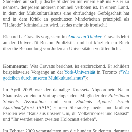
Studenten auf sich, jüdische Studenten mit einem Haß ins Visier zu
nehmen, der jedem anderen nominell verboten ist. In einem Land,
in dem der Multikulturalismus eine ehrfürchtige Gefolgschaft hat
und in dem Kritik an geschützten Minderheiten prinzipiell als
"Haßrede" kriminalisiert wird, ist das mehr als ironisch.)
Richard L. Cravatts vorgestern im
American Thinker
. Cravatts lehrt
an der Universität Boston Publizistik und hat kürzlich ein Buch
über die Behandlung von Juden an Universitäten veröffentlicht.
Kommentar:
Was Cravatts berichtet, ist erschreckend. Er schildert
beispielsweise Vorgänge an der
York-Universität
in Toronto (
"Wir
gedeihen durch unseren Multikulturalismus"
):
Im April 2008 war der damalige Knesset- Abgeordnete Natan
Sharansky zu einem Vortrag eingeladen. Mitglieder der
Palestinian
Students Association
und von
Students Against Israeli
Apartheid@York
(SAIA) schrien Sharansky nieder und brüllten
Parolen wie "Raus aus unserer Uni, du Völkermörder und Rassist"
und "Ihr werdet einen zweiten Holocaust erleben".
Im Februar 2009 veranstalteten um die hundert Studenten, darunter