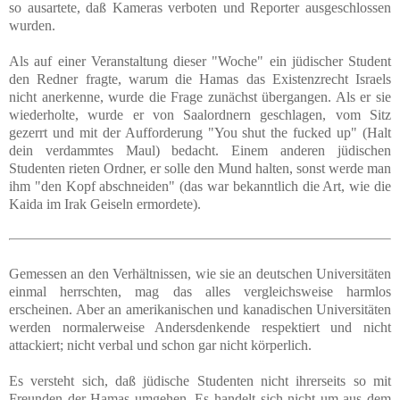
so ausartete, daß Kameras verboten und Reporter ausgeschlossen
wurden.
Als auf einer Veranstaltung dieser "Woche" ein jüdischer Student
den Redner fragte, warum die Hamas das Existenzrecht Israels
nicht anerkenne, wurde die Frage zunächst übergangen. Als er sie
wiederholte, wurde er von Saalordnern geschlagen, vom Sitz
gezerrt und mit der Aufforderung "You shut the fucked up" (Halt
dein verdammtes Maul) bedacht. Einem anderen jüdischen
Studenten rieten Ordner, er solle den Mund halten, sonst werde man
ihm "den Kopf abschneiden" (das war bekanntlich die Art, wie die
Kaida im Irak Geiseln ermordete).
Gemessen an den Verhältnissen, wie sie an deutschen Universitäten
einmal herrschten, mag das alles vergleichsweise harmlos
erscheinen. Aber an amerikanischen und kanadischen Universitäten
werden normalerweise Andersdenkende respektiert und nicht
attackiert; nicht verbal und schon gar nicht körperlich.
Es versteht sich, daß jüdische Studenten nicht ihrerseits so mit
Freunden der Hamas umgehen. Es handelt sich nicht um aus dem